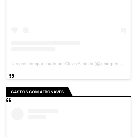
Um post compartilhado por Clovis Almeida (@juniorpentecoste01)
GASTOS COM AERONAVES