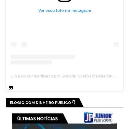
Ver essa foto no Instagram
Um post compartilhado por Soldado Noelio (@soldadonoelio)
ELOGIO COM DINHEIRO PÚBLICO 👇