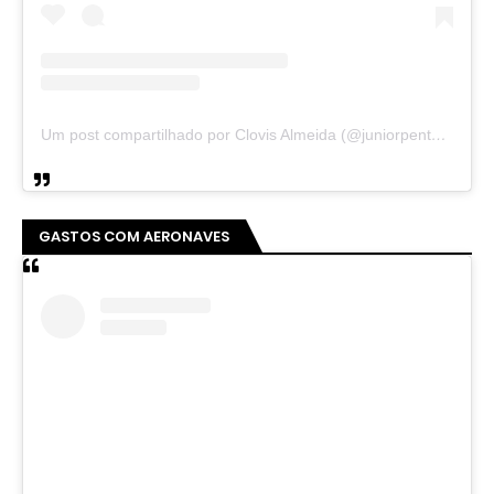
Um post compartilhado por Clovis Almeida (@juniorpentecoste01)
GASTOS COM AERONAVES