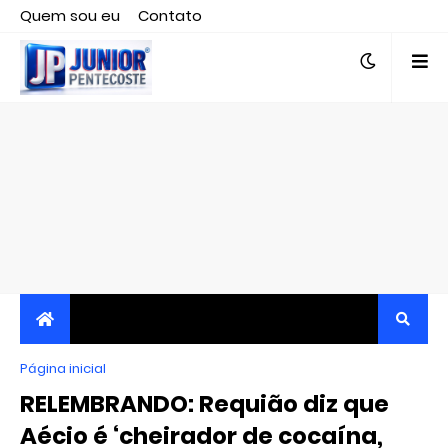
Quem sou eu
Contato
Editor responsável, jornalista Clovis Almeida.
Página inicial
JORNALISMO INDEPENDENTE, TRANSPARENTE E
RELEMBRANDO: Requião diz que
CRÍTICO
Aécio é ‘cheirador de cocaína,