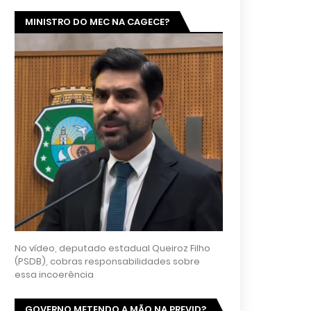
MINISTRO DO MEC NA CAGECE?
No vídeo, deputado estadual Queiroz Filho
(PSDB), cobras responsabilidades sobre
essa incoerência
GOVERNO METENDO A MÃO NA PREVID?