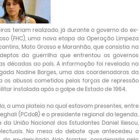
ras teriam realizado, já durante o governo do ex-
doso (FHC), uma nova etapa da Operação Limpeza
cantins, Mato Grosso e Maranhão, que consistia na
deptos da guerrilha que enfrentou os governos
uas décadas ao país. A informação foi revelada na
vogada Nadine Borges, uma das coordenadoras da
a os abusos cometidos pelas forças de repressão
litar instalada após o golpe de Estado de 1964.
da, a uma plateia na qual estavam presentes, entre
eghali (PCdoB) e o presidente regional da legenda,
 da União Nacional dos Estudantes Daniel Iliescu,
ntelectuais. Na mesa do debate que antecedeu o
, do ex-deputado Aldo Arantes, coordenada pelo