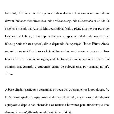
No total, 11 UPAs com obras já concluídas estão sem funcionamento; oito delas
devem iniciar os atendimentos ainda neste ano, segundo a Secretaria da Saúde. O
caso foi criticado na Assembleia Legislativa. "Falou planejamento por parte do
Governo do Estado, o que representa uma irresponsabilidade administrativa e
faltou prioridade nas ações", diz o deputado de oposição Heitor Férrer. Ainda
segundo o secretário, a burocracia também resultou em demora no processo. "Isso
tem a ver com licitação, impugnação de licitação, mas o que importa é que enfim
estamos inaugurando e estaremos capaz de colocar uma por semana no ar",
afirma.
A base aliada justificou a demora na entrega dos equipamentos à população. "A
UPA, como qualquer equipamento de complexidade, ela é construída, depois
equipada e depois são chamados os recursos humanos para funcionar, e isso
demanda tempo", diz o deputado José Sarto (PROS).