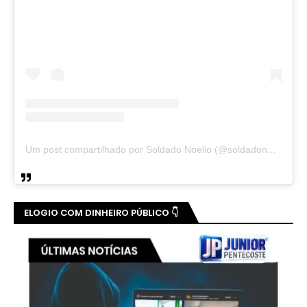
Um post compartilhado por Soldado Noelio (@soldadonoelio)
ELOGIO COM DINHEIRO PÚBLICO 👇