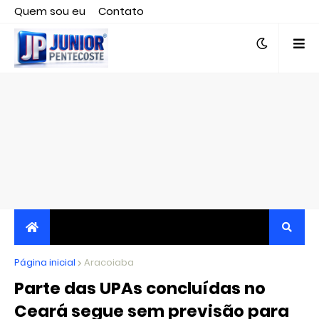
Quem sou eu
Contato
Editor responsável, jornalista Clovis Almeida.
Página inicial
JORNALISMO INDEPENDENTE, TRANSPARENTE E
Aracoiaba
Parte das UPAs concluídas no
CRÍTICO
Ceará segue sem previsão para