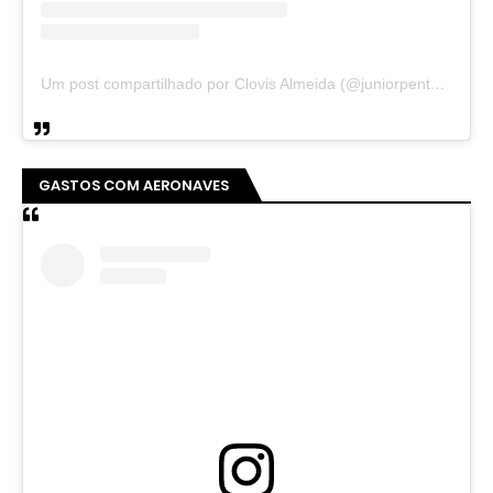
Um post compartilhado por Clovis Almeida (@juniorpentecoste01)
GASTOS COM AERONAVES