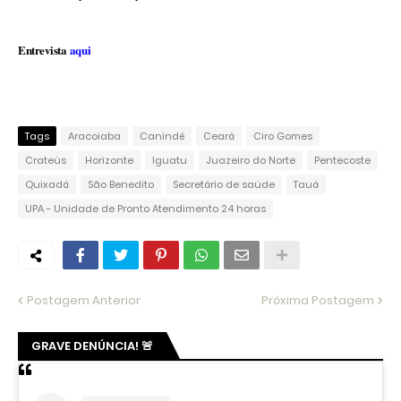
Entrevista
aqui
Tags
Aracoiaba
Canindé
Ceará
Ciro Gomes
Crateús
Horizonte
Iguatu
Juazeiro do Norte
Pentecoste
Quixadá
São Benedito
Secretário de saúde
Tauá
UPA - Unidade de Pronto Atendimento 24 horas
Postagem Anterior
Próxima Postagem
GRAVE DENÚNCIA! 🚨