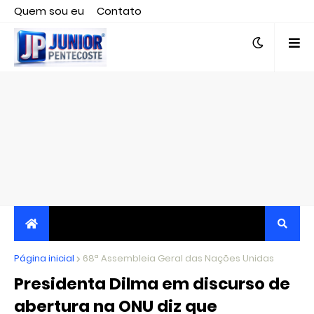
Quem sou eu
Contato
Editor responsável, jornalista Clovis Almeida.
Página inicial
JORNALISMO INDEPENDENTE, TRANSPARENTE E
68ª Assembleia Geral das Nações Unidas
Presidenta Dilma em discurso de
CRÍTICO
abertura na ONU diz que