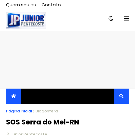
Quem sou eu
Contato
Editor responsável, jornalista Clovis Almeida.
Página inicial
JORNALISMO INDEPENDENTE, TRANSPARENTE E
Blogosfera
SOS Serra do Mel-RN
CRÍTICO
Junior Pentecoste