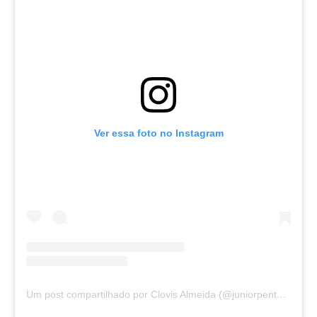
Ver essa foto no Instagram
Um post compartilhado por Clovis Almeida (@juniorpentecoste01)