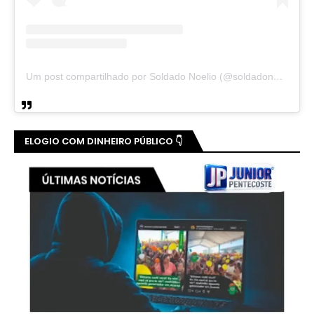
Um post compartilhado por Soldado Noelio (@soldadonoelio)
ELOGIO COM DINHEIRO PÚBLICO 👇