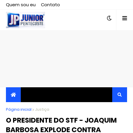
Quem sou eu
Contato
Editor responsável, jornalista Clovis Almeida.
Página inicial
JORNALISMO INDEPENDENTE, TRANSPARENTE E
Justiça
O PRESIDENTE DO STF - JOAQUIM
CRÍTICO
BARBOSA EXPLODE CONTRA