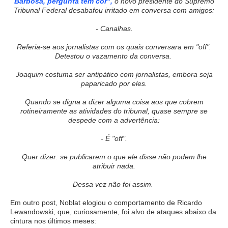
Barbosa, pergunta tem cor",
o novo presidente do Supremo
Tribunal Federal desabafou irritado em conversa com amigos:
- Canalhas.
Referia-se aos jornalistas com os quais conversara em "off".
Detestou o vazamento da conversa.
Joaquim costuma ser antipático com jornalistas, embora seja
paparicado por eles.
Quando se digna a dizer alguma coisa aos que cobrem
rotineiramente as atividades do tribunal, quase sempre se
despede com a advertência:
- É "off".
Quer dizer: se publicarem o que ele disse não podem lhe
atribuir nada.
Dessa vez não foi assim.
Em outro post, Noblat elogiou o comportamento de Ricardo
Lewandowski, que, curiosamente, foi alvo de ataques abaixo da
cintura nos últimos meses: