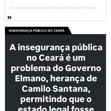
Um post compartilhado por Pirambu Pensante | Notícias & Entretenimento (@pirambupensante)
INSEGURANÇA PÚBLICO NO CEARÁ