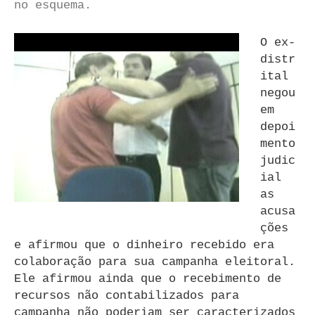
no esquema.
O ex-
distr
ital
negou
em
depoi
mento
judic
ial
as
acusa
ções
e afirmou que o dinheiro recebido era
colaboração para sua campanha eleitoral.
Ele afirmou ainda que o recebimento de
recursos não contabilizados para
campanha não poderiam ser caracterizados