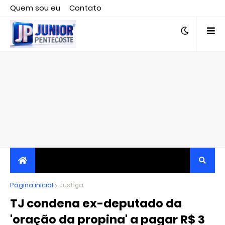
Quem sou eu
Contato
Editor responsável, jornalista Clovis Almeida.
Página inicial
JORNALISMO INDEPENDENTE, TRANSPARENTE E
Justiça
TJ condena ex-deputado da
CRÍTICO
'oração da propina' a pagar R$ 3