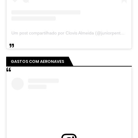
Um post compartilhado por Clovis Almeida (@juniorpentecoste01)
GASTOS COM AERONAVES