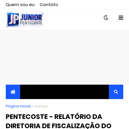
Quem sou eu
Contato
Editor responsável, jornalista Clovis Almeida.
Página inicial
JORNALISMO INDEPENDENTE, TRANSPARENTE E
Justiça
PENTECOSTE - RELATÓRIO DA
CRÍTICO
DIRETORIA DE FISCALIZAÇÃO DO