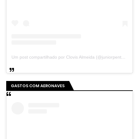
Um post compartilhado por Clovis Almeida (@juniorpentecoste01)
GASTOS COM AERONAVES