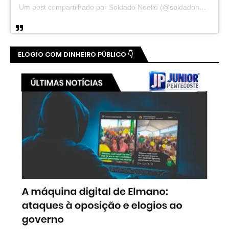
Um post compartilhado por Soldado Noelio (@soldadonoelio)
ELOGIO COM DINHEIRO PÚBLICO 👇