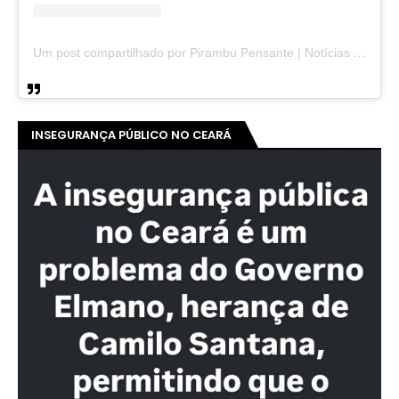
Um post compartilhado por Pirambu Pensante | Notícias & Entretenimento (@pirambupensante)
INSEGURANÇA PÚBLICO NO CEARÁ