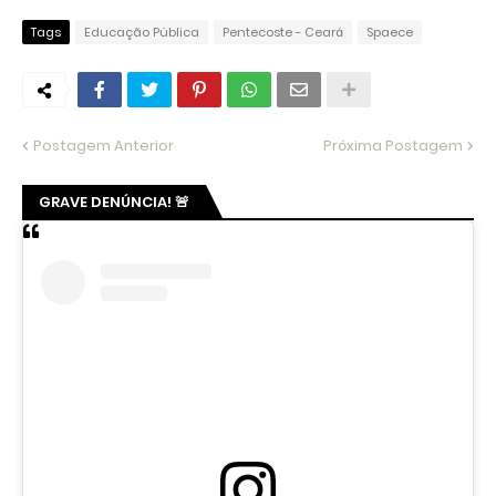
Tags
Educação Pública
Pentecoste - Ceará
Spaece
Postagem Anterior
Próxima Postagem
GRAVE DENÚNCIA! 🚨