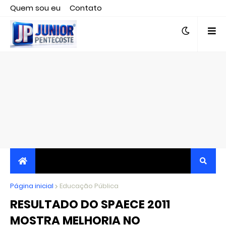
Quem sou eu
Contato
Editor responsável, jornalista Clovis Almeida.
Página inicial
JORNALISMO INDEPENDENTE, TRANSPARENTE E
Educação Pública
RESULTADO DO SPAECE 2011
CRÍTICO
MOSTRA MELHORIA NO