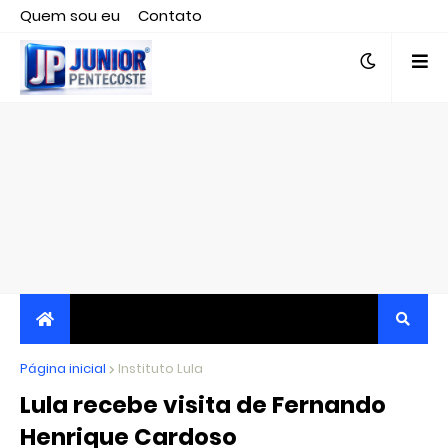
Quem sou eu
Contato
Editor responsável, jornalista Clovis Almeida.
Página inicial
JORNALISMO INDEPENDENTE, TRANSPARENTE E
Instituto Lula
Lula recebe visita de Fernando
CRÍTICO
Henrique Cardoso