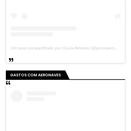
Um post compartilhado por Clovis Almeida (@juniorpentecoste01)
GASTOS COM AERONAVES