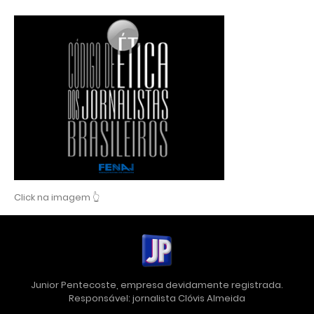
Click na imagem 👆
Junior Pentecoste, empresa devidamente registrada.
Responsável: jornalista Clóvis Almeida