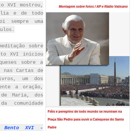
to XVI mostrou,
Montagem sobre fotos / AP e Rádio Vaticano
ália e de todo
oi sempre uma
ulos.
meditação sobre
to XVI iniciou
queses sobre a
e nas Cartas de
ivros, um dos
ente a oração,
 de Maria, dos
da comunidade
Fiéis e peregrino de todo mundo se reuniram na
Praça São Pedro para ouvir a Catequese do Santo
e Bento XVI -
Padre