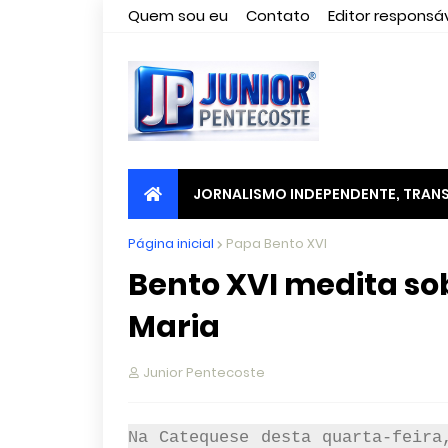
Quem sou eu
Contato
Editor responsáv
JORNALISMO INDEPENDENTE, TRANS
Página inicial
Papa Bento XVI
Bento XVI medita so
Maria
Junior Pentecoste
Na Catequese desta quarta-feira