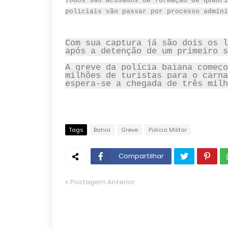
Todos são acusados de formação de quadri
policiais vão passar por processo admini
Com sua captura já são dois os l
após a detenção de um primeiro s
A greve da polícia baiana começo
milhões de turistas para o carna
espera-se a chegada de três milh
Tags
Bahia
Greve
Polícia Militar
Compartilhar
Postagem Anterior