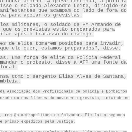
o houve acordo. A greve continua, a polícia
isse o soldado Alexandre Leite, dirigido-se
anifestantes que acampam do lado de fora do
va para apoiar os grevistas.
los militares, o soldado da PM Armando de
 que os grevistas estão preparados para
itar após o fracasso do diálogo.
es de elite tomarem posições para invadir,
que ele quer, estamos preparados", disse.
as, uma força de elite da Polícia Federal
mandar o protesto, disse à AFP uma fonte da
local.
nsa como o sargento Elias Alves de Santana,
mbleia
.
da Associação dos Profissionais de polícia e Bombeiros
erado um dos líderes do movimento grevista, iniciado no
, região metropolitana de Salvador. Ele foi o segundo
e prisão expedidos pela Justiça.