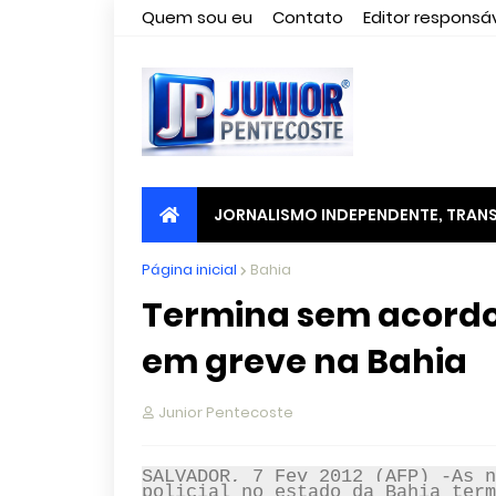
Quem sou eu
Contato
Editor responsáv
JORNALISMO INDEPENDENTE, TRANS
Página inicial
Bahia
Termina sem acordo
em greve na Bahia
Junior Pentecoste
SALVADOR, 7 Fev 2012 (AFP) -As n
policial no estado da Bahia term