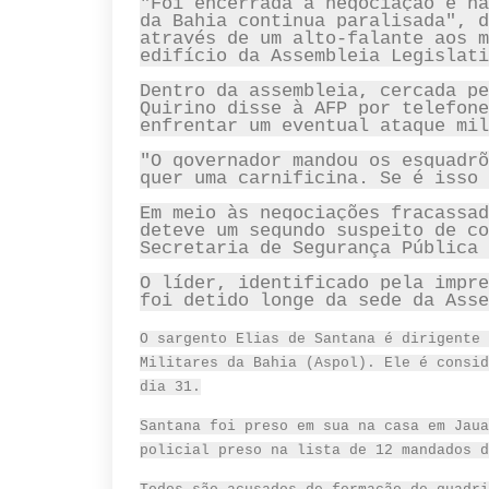
"Foi encerrada a negociação e nã
da Bahia continua paralisada", d
através de um alto-falante aos m
edifício da Assembleia Legislati
Dentro da assembleia, cercada pe
Quirino disse à AFP por telefone
enfrentar um eventual ataque mil
"O governador mandou os esquadrõ
quer uma carnificina. Se é isso 
Em meio às negociações fracassad
deteve um segundo suspeito de co
Secretaria de Segurança Pública 
O líder, identificado pela impre
foi detido longe da sede da Asse
O sargento Elias de Santana é dirigente 
Militares da Bahia (Aspol). Ele é consid
dia 31.
Santana foi preso em sua na casa em Jaua
policial preso na lista de 12 mandados d