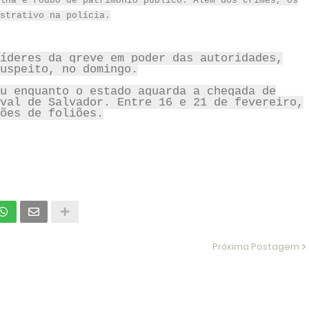
lha e roubo de patrimônio público. Além dos crimes, os
strativo na polícia.
íderes da greve em p
oder das autoridades,
uspeito, no domingo.
u enquanto o estado aguarda a chegada de
val de Salvador. Entre 16 e 21 de fevereiro,
ões de foliões.
Próxima Postagem