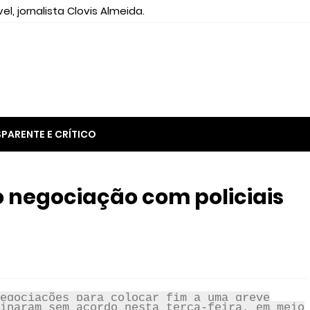
el, jornalista Clovis Almeida.
PARENTE E CRÍTICO
 negociação com policiais
egociações para colocar fim a uma greve
inaram sem acordo nesta terça-feira, em meio