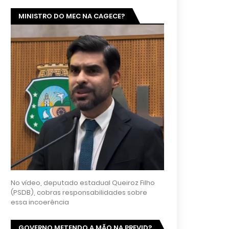
MINISTRO DO MEC NA CAGECE?
No vídeo, deputado estadual Queiroz Filho
(PSDB), cobras responsabilidades sobre
essa incoerência
GOVERNO METENDO A MÃO NA PREVID?